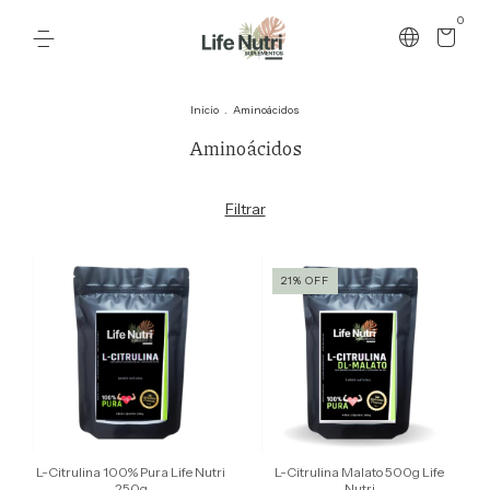
0
Inicio
.
Aminoácidos
Aminoácidos
Filtrar
21
%
OFF
L-Citrulina 100% Pura Life Nutri
L-Citrulina Malato 500g Life
250g
Nutri