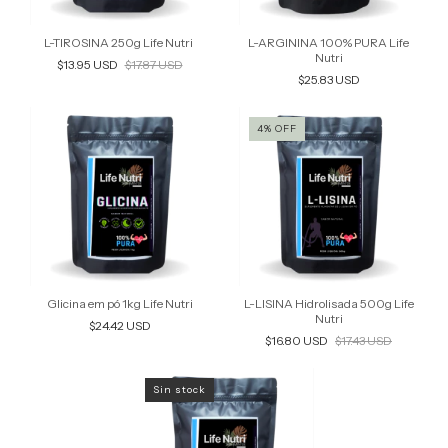
L-TIROSINA 250g Life Nutri
L-ARGININA 100% PURA Life
Nutri
$13.95 USD
$17.87 USD
$25.83 USD
4
%
OFF
Glicina em pó 1kg Life Nutri
L-LISINA Hidrolisada 500g Life
Nutri
$24.42 USD
$16.80 USD
$17.43 USD
Sin stock