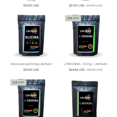
$13.95 USD
$21.97 USD
$27.89 USD
33
%
OFF
Glicina em pó 500g Life Nutri
L-TIROSINA - 500g - Life Nutri
$15.69 USD
$24.42 USD
$36.65 USD
22
%
OFF