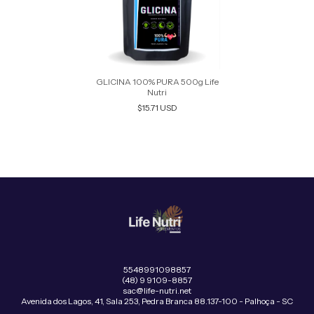
GLICINA 100% PURA 500g Life
Nutri
$15.71 USD
5548991098857
(48) 9 9109-8857
sac@life-nutri.net
Avenida dos Lagos, 41, Sala 253, Pedra Branca 88.137-100 - Palhoça - SC