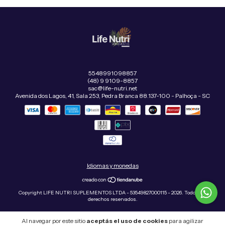
5548991098857
(48) 9 9109-8857
sac@life-nutri.net
Avenida dos Lagos, 41, Sala 253, Pedra Branca 88.137-100 - Palhoça - SC
Idiomas y monedas
Copyright LIFE NUTRI SUPLEMENTOS LTDA - 53549827000115 - 2026. Todos los
derechos reservados.
Al navegar por este sitio
aceptás el uso de cookies
para agilizar