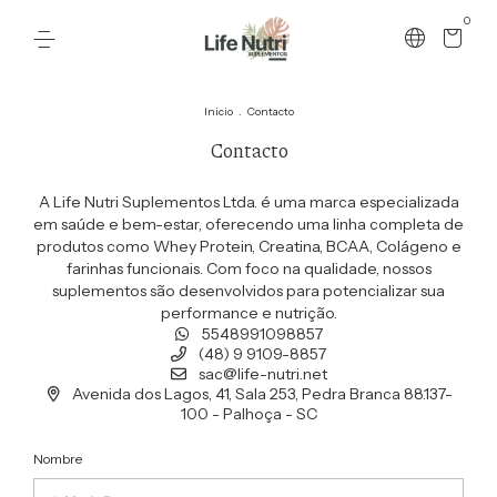
0
Inicio
.
Contacto
Contacto
A Life Nutri Suplementos Ltda. é uma marca especializada
em saúde e bem-estar, oferecendo uma linha completa de
produtos como Whey Protein, Creatina, BCAA, Colágeno e
farinhas funcionais. Com foco na qualidade, nossos
suplementos são desenvolvidos para potencializar sua
performance e nutrição.
5548991098857
(48) 9 9109-8857
sac@life-nutri.net
Avenida dos Lagos, 41, Sala 253, Pedra Branca 88.137-
100 - Palhoça - SC
Nombre