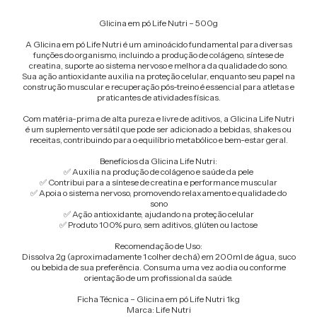
Glicina em pó Life Nutri – 500g
A Glicina em pó Life Nutri é um aminoácido fundamental para diversas
funções do organismo, incluindo a produção de colágeno, síntese de
creatina, suporte ao sistema nervoso e melhora da qualidade do sono.
Sua ação antioxidante auxilia na proteção celular, enquanto seu papel na
construção muscular e recuperação pós-treino é essencial para atletas e
praticantes de atividades físicas.
Com matéria-prima de alta pureza e livre de aditivos, a Glicina Life Nutri
é um suplemento versátil que pode ser adicionado a bebidas, shakes ou
receitas, contribuindo para o equilíbrio metabólico e bem-estar geral.
Benefícios da Glicina Life Nutri:
✅ Auxilia na produção de colágeno e saúde da pele
✅ Contribui para a síntese de creatina e performance muscular
✅ Apoia o sistema nervoso, promovendo relaxamento e qualidade do
sono
✅ Ação antioxidante, ajudando na proteção celular
✅ Produto 100% puro, sem aditivos, glúten ou lactose
Recomendação de Uso:
Dissolva 2g (aproximadamente 1 colher de chá) em 200ml de água, suco
ou bebida de sua preferência. Consuma uma vez ao dia ou conforme
orientação de um profissional da saúde.
Ficha Técnica – Glicina em pó Life Nutri 1kg
Marca: Life Nutri