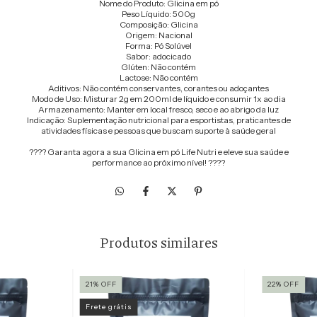
Nome do Produto: Glicina em pó
Peso Líquido: 500g
Composição: Glicina
Origem: Nacional
Forma: Pó Solúvel
Sabor: adocicado
Glúten: Não contém
Lactose: Não contém
Aditivos: Não contém conservantes, corantes ou adoçantes
Modo de Uso: Misturar 2g em 200ml de líquido e consumir 1x ao dia
Armazenamento: Manter em local fresco, seco e ao abrigo da luz
Indicação: Suplementação nutricional para esportistas, praticantes de
atividades físicas e pessoas que buscam suporte à saúde geral
???? Garanta agora a sua Glicina em pó Life Nutri e eleve sua saúde e
performance ao próximo nível! ????
Produtos similares
21
%
OFF
22
%
OFF
Frete grátis