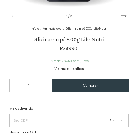
1
/
5
Início
.
Aminoácidos
.
Glicina em pó 500g Life Nutri
Glicina em pó 500g Life Nutri
R$89,90
12
x de
R$7,49
sem juros
Ver mais detalhes
Alterar CEP
Entregas para o CEP:
Meios de envio
Calcular
Não sei meu CEP