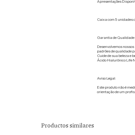
Apresentações Disponív
Caixa com 5 unidades 
Garantia de Qualidade L
Desenvolvemos nossos p
padrões de qualidade pa
Cuide de sua beleza e b
Ácido Hialurônico Life N
Aviso Legal:
Este produto não é me
orientação de um profiss
Productos similares