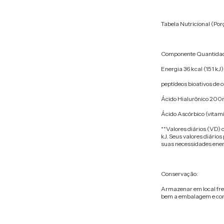
Tabela Nutricional (Por
Componente Quantidad
Energia 36 kcal (151 kJ
peptídeos bioativos de 
Ácido Hialurônico 200
Ácido Ascórbico (vitam
**Valores diários (VD)
kJ. Seus valores diári
suas necessidades ener
Conservação:
Armazenar em local fres
bem a embalagem e cons