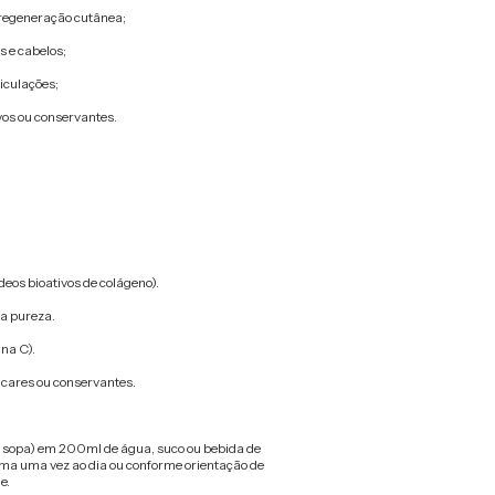
regeneração cutânea;
 e cabelos;
iculações;
vos ou conservantes.
deos bioativos de colágeno).
ta pureza.
na C).
úcares ou conservantes.
e sopa) em 200ml de água, suco ou bebida de
ma uma vez ao dia ou conforme orientação de
e.