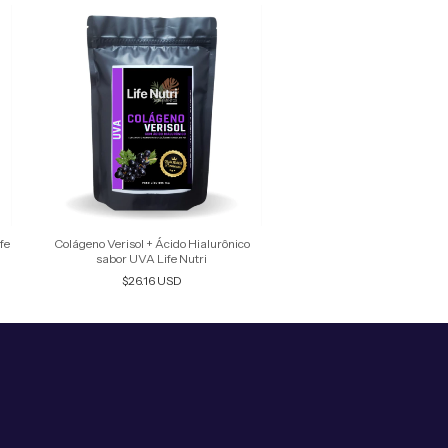
fe
Colágeno Verisol + Ácido Hialurônico
sabor UVA Life Nutri
$26.16 USD