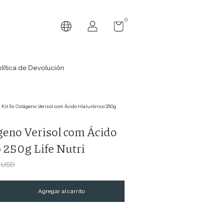
0
lítica de Devolución
Kit 5x Colágeno Verisol com Ácido Hialurônico 250g
geno Verisol com Ácido
 250g Life Nutri
8 USD