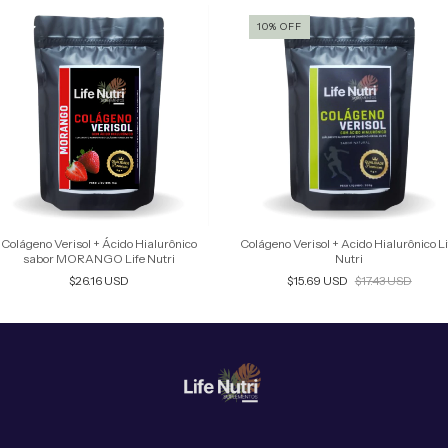
10
%
OFF
Colágeno Verisol + Ácido Hialurônico
Colágeno Verisol + Acido Hialurônico Li
sabor MORANGO Life Nutri
Nutri
$26.16 USD
$15.69 USD
$17.43 USD