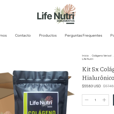
mos
Contacto
Productos
Perguntas Frequentes
Po
Inicio
.
Colágeno Verisol
.
Life Nutri
Kit 5x Colá
Hialurônico
$55.83 USD
$57.4