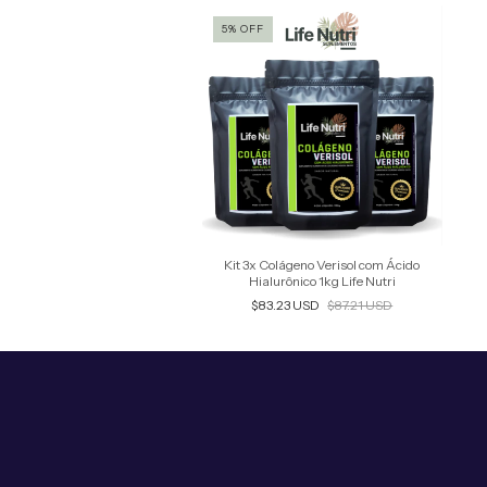
5
%
OFF
Kit 3x Colágeno Verisol com Ácido
Hialurônico 1kg Life Nutri
$83.23 USD
$87.21 USD