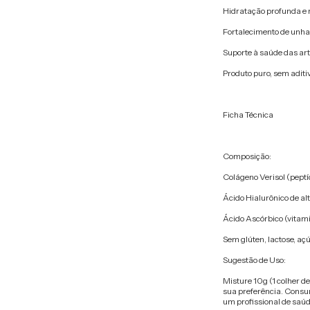
Hidratação profunda e 
Fortalecimento de unhas
Suporte à saúde das art
Produto puro, sem aditi
Ficha Técnica
Composição:
Colágeno Verisol (peptí
Ácido Hialurônico de al
Ácido Ascórbico (vitami
Sem glúten, lactose, aç
Sugestão de Uso:
Misture 10g (1 colher d
sua preferência. Consu
um profissional de saúd