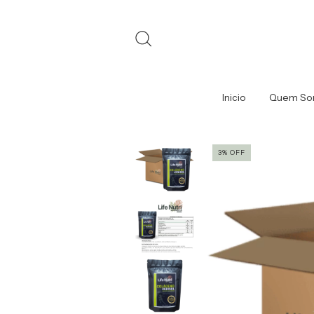
Inicio
Quem So
3
%
OFF