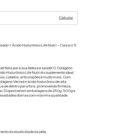
Cambiar CP
Calcular
sado + Ácido Hialurônico Life Nutri – Caixa c/ 5
erfeita para sua beleza e saúde! O Colágeno
ido Hialurônico Life Nutri é o suplemento ideal
has, cabelos, articulações e muito mais. Com
olágeno Verisol e ácido hialurônico de alta
ua de dentro para fora, promovendo firmeza,
ção. Disponível em embalagens de 250g, 500g e
cessidades diárias com máxima qualidade.
nto da elasticidade da pele;