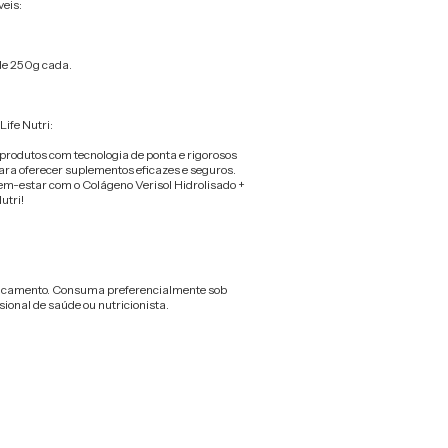
eis:
de 250g cada.
ife Nutri:
rodutos com tecnologia de ponta e rigorosos
ra oferecer suplementos eficazes e seguros.
em-estar com o Colágeno Verisol Hidrolisado +
utri!
dicamento. Consuma preferencialmente sob
ional de saúde ou nutricionista.