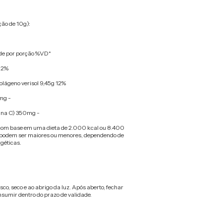
ção de 10g):
e por porção %VD*
) 2%
colágeno verisol 9,45g 12%
mg -
ina C) 350mg -
 com base em uma dieta de 2.000 kcal ou 8.400
os podem ser maiores ou menores, dependendo de
géticas.
co, seco e ao abrigo da luz. Após aberto, fechar
umir dentro do prazo de validade.