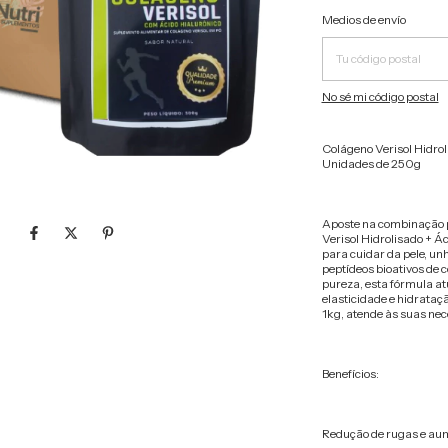
Entregas para el CP:
Medios de envío
No sé mi código postal
Colágeno Verisol Hidroli
Unidades de 250g
Aposte na combinação p
Verisol Hidrolisado + Ác
para cuidar da pele, un
peptídeos bioativos de c
pureza, esta fórmula at
elasticidade e hidrata
1kg, atende às suas ne
Benefícios:
Redução de rugas e aume