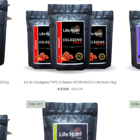
i 250g
Kit 3x Colágeno TIPO 2 Sabor MORANGO Life Nutri 1kg
€47,88
€50,74
10
%
OFF
20
%