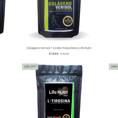
Colágeno Verisol + Acido Hialurônico Life Nutri
€13,83
€15,36
22
%
OFF
33
%