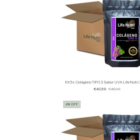
Kit 5x Colágeno TIPO 2 Sabor UVA Life Nutr
€40,59
€45,96
4
%
OFF