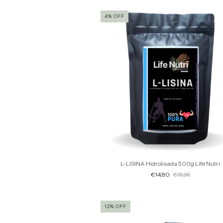
4
%
OFF
L-LISINA Hidrolisada 500g Life Nutri
€14,80
€15,36
12
%
OFF