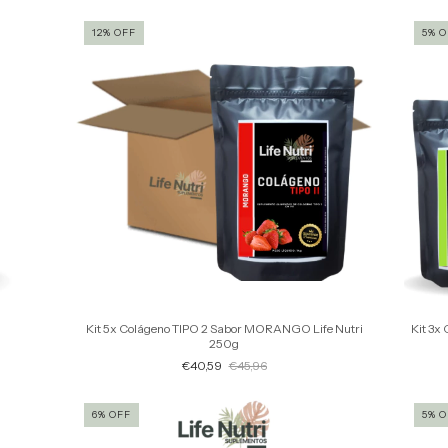
12
%
OFF
5
%
O
Kit 5x Colágeno TIPO 2 Sabor MORANGO Life Nutri
Kit 3x 
250g
€40,59
€45,96
6
%
OFF
5
%
O