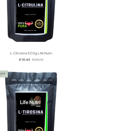
L-Citrulina 500g Life Nutri
€18,44
€23,06
OFF