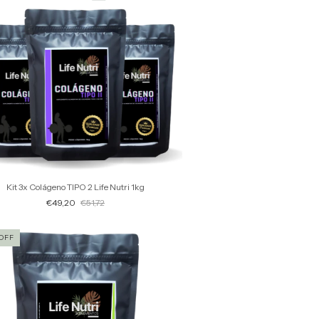
Kit 3x Colágeno TIPO 2 Life Nutri 1kg
€49,20
€51,72
OFF