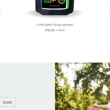
L-TIROSINA 250g Life Nutri
€12,29
€15,75