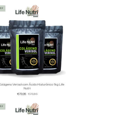
FF
Colágeno Verisol com Ácido Hialurônico 1kg Life
Nutri
€73,35
€76,86
FF