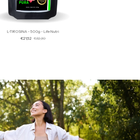
L-TIROSINA - 500g - Life Nutri
€21,52
€32,30