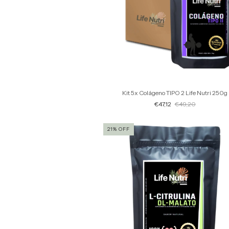
Kit 5x Colágeno TIPO 2 Life Nutri 250g
€47,12
€49,20
21
%
OFF