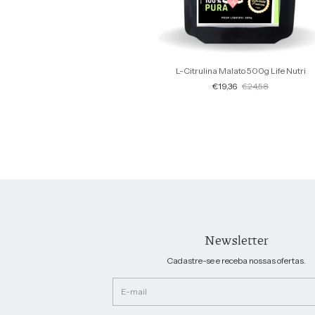
L-Citrulina Malato 500g Life Nutri
€19,36
€24,58
Newsletter
Cadastre-se e receba nossas ofertas.