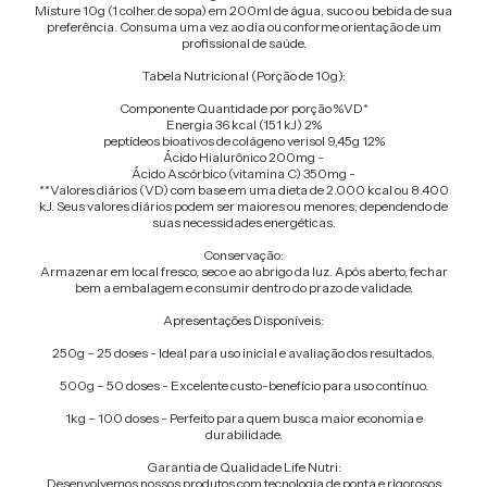
Misture 10g (1 colher de sopa) em 200ml de água, suco ou bebida de sua
preferência. Consuma uma vez ao dia ou conforme orientação de um
profissional de saúde.
Tabela Nutricional (Porção de 10g):
Componente Quantidade por porção %VD*
Energia 36 kcal (151 kJ) 2%
peptídeos bioativos de colágeno verisol 9,45g 12%
Ácido Hialurônico 200mg -
Ácido Ascórbico (vitamina C) 350mg -
**Valores diários (VD) com base em uma dieta de 2.000 kcal ou 8.400
kJ. Seus valores diários podem ser maiores ou menores, dependendo de
suas necessidades energéticas.
Conservação:
Armazenar em local fresco, seco e ao abrigo da luz. Após aberto, fechar
bem a embalagem e consumir dentro do prazo de validade.
Apresentações Disponíveis:
250g – 25 doses - Ideal para uso inicial e avaliação dos resultados.
500g – 50 doses - Excelente custo-benefício para uso contínuo.
1kg – 100 doses - Perfeito para quem busca maior economia e
durabilidade.
Garantia de Qualidade Life Nutri:
Desenvolvemos nossos produtos com tecnologia de ponta e rigorosos