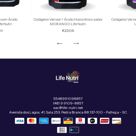
l com Ácido
Colágeno Verisol + Ácido Hialurônico sabor
Colágeno Veris
fe Nutri
MORANGO Life Nutri
U
65
€23,06
5548991098857
(48) 9 9109-8857
sac@life-nutri.net
Avenida dos Lagos, 41, Sala 253, Pedra Branca 88.137-100 - Palhoça - SC