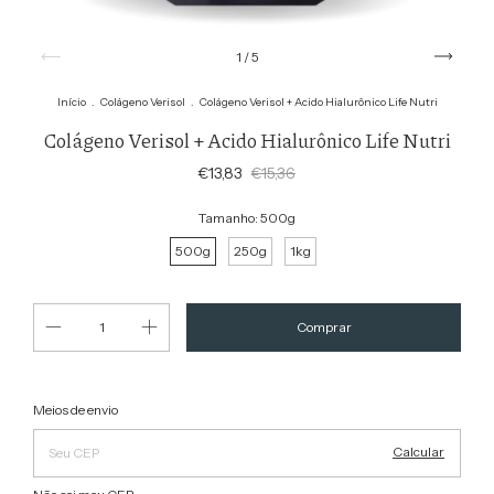
1
/
5
Início
.
Colágeno Verisol
.
Colágeno Verisol + Acido Hialurônico Life Nutri
Colágeno Verisol + Acido Hialurônico Life Nutri
€13,83
€15,36
Tamanho:
500g
500g
250g
1kg
Alterar CEP
Entregas para o CEP:
Meios de envio
Calcular