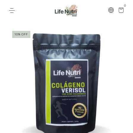
0
10
%
OFF