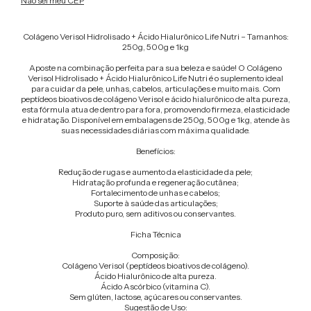
Não sei meu CEP
Colágeno Verisol Hidrolisado + Ácido Hialurônico Life Nutri – Tamanhos:
250g, 500g e 1kg
Aposte na combinação perfeita para sua beleza e saúde! O Colágeno
Verisol Hidrolisado + Ácido Hialurônico Life Nutri é o suplemento ideal
para cuidar da pele, unhas, cabelos, articulações e muito mais. Com
peptídeos bioativos de colágeno Verisol e ácido hialurônico de alta pureza,
esta fórmula atua de dentro para fora, promovendo firmeza, elasticidade
e hidratação. Disponível em embalagens de 250g, 500g e 1kg, atende às
suas necessidades diárias com máxima qualidade.
Benefícios:
Redução de rugas e aumento da elasticidade da pele;
Hidratação profunda e regeneração cutânea;
Fortalecimento de unhas e cabelos;
Suporte à saúde das articulações;
Produto puro, sem aditivos ou conservantes.
Ficha Técnica
Composição:
Colágeno Verisol (peptídeos bioativos de colágeno).
Ácido Hialurônico de alta pureza.
Ácido Ascórbico (vitamina C).
Sem glúten, lactose, açúcares ou conservantes.
Sugestão de Uso: