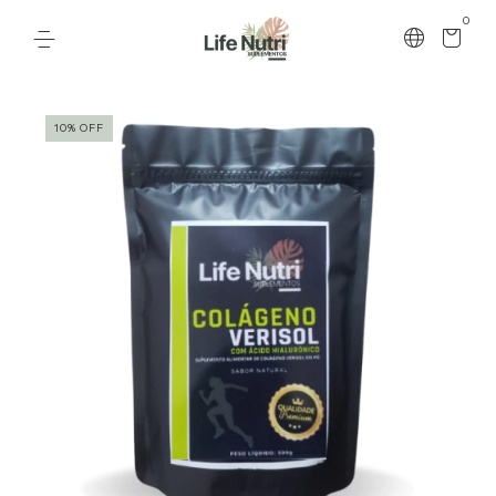
0
10
%
OFF