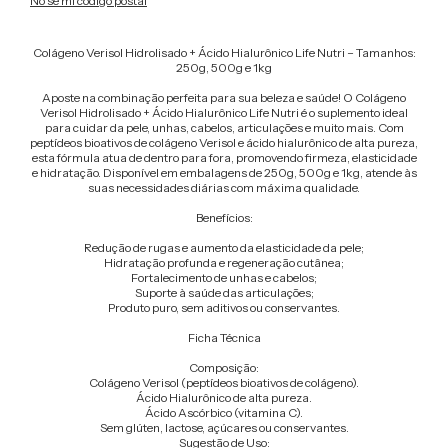
No sé mi código postal
Colágeno Verisol Hidrolisado + Ácido Hialurônico Life Nutri – Tamanhos:
250g, 500g e 1kg
Aposte na combinação perfeita para sua beleza e saúde! O Colágeno
Verisol Hidrolisado + Ácido Hialurônico Life Nutri é o suplemento ideal
para cuidar da pele, unhas, cabelos, articulações e muito mais. Com
peptídeos bioativos de colágeno Verisol e ácido hialurônico de alta pureza,
esta fórmula atua de dentro para fora, promovendo firmeza, elasticidade
e hidratação. Disponível em embalagens de 250g, 500g e 1kg, atende às
suas necessidades diárias com máxima qualidade.
Benefícios:
Redução de rugas e aumento da elasticidade da pele;
Hidratação profunda e regeneração cutânea;
Fortalecimento de unhas e cabelos;
Suporte à saúde das articulações;
Produto puro, sem aditivos ou conservantes.
Ficha Técnica
Composição:
Colágeno Verisol (peptídeos bioativos de colágeno).
Ácido Hialurônico de alta pureza.
Ácido Ascórbico (vitamina C).
Sem glúten, lactose, açúcares ou conservantes.
Sugestão de Uso: