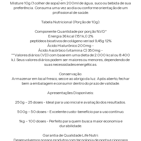
Misture 10g (1 colher de sopa) em 200ml de água, suco ou bebida de sua
preferência. Consuma uma vez ao dia ou conforme orientação de um
profissional de saúde.
Tabela Nutricional (Porção de 10g):
Componente Quantidade por porção %VD*
Energia 36 kcal (151 kJ) 2%
peptídeos bioativos de colágeno verisol 9,45g 12%
Ácido Hialurônico 200mg -
Ácido Ascórbico (vitamina C) 350mg -
**Valores diários (VD) com base em uma dieta de 2.000 kcal ou 8.400
kJ. Seus valores diários podem ser maiores ou menores, dependendo de
suas necessidades energéticas.
Conservação:
Armazenar em local fresco, seco e ao abrigo da luz. Após aberto, fechar
bem a embalagem e consumir dentro do prazo de validade.
Apresentações Disponíveis:
250g – 25 doses - Ideal para uso inicial e avaliação dos resultados.
500g – 50 doses - Excelente custo-benefício para uso contínuo.
1kg – 100 doses - Perfeito para quem busca maior economia e
durabilidade.
Garantia de Qualidade Life Nutri:
Desenvolvemos nossos produtos com tecnologia de ponta e rigorosos