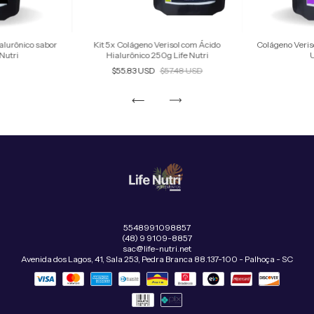
alurônico sabor
Kit 5x Colágeno Verisol com Ácido
Colágeno Veris
utri
Hialurônico 250g Life Nutri
U
$55.83 USD
$57.48 USD
5548991098857
(48) 9 9109-8857
sac@life-nutri.net
Avenida dos Lagos, 41, Sala 253, Pedra Branca 88.137-100 - Palhoça - SC