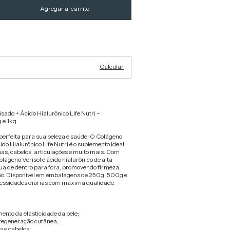
Cambiar CP
Calcular
sado + Ácido Hialurônico Life Nutri –
 e 1kg
erfeita para sua beleza e saúde! O Colágeno
ido Hialurônico Life Nutri é o suplemento ideal
has, cabelos, articulações e muito mais. Com
olágeno Verisol e ácido hialurônico de alta
ua de dentro para fora, promovendo firmeza,
ção. Disponível em embalagens de 250g, 500g e
cessidades diárias com máxima qualidade.
nto da elasticidade da pele;
regeneração cutânea;
 e cabelos;