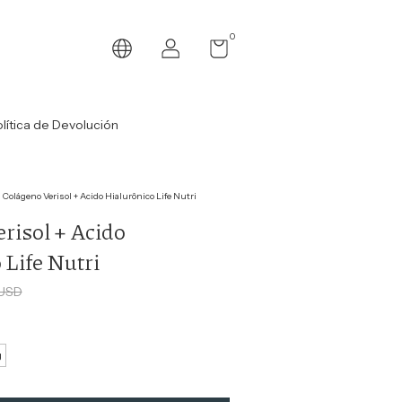
0
lítica de Devolución
Colágeno Verisol + Acido Hialurônico Life Nutri
risol + Acido
 Life Nutri
 USD
g