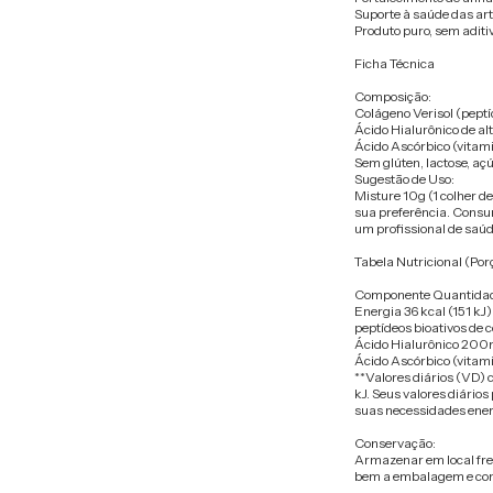
Suporte à saúde das art
Produto puro, sem aditi
Ficha Técnica
Composição:
Colágeno Verisol (peptí
Ácido Hialurônico de al
Ácido Ascórbico (vitami
Sem glúten, lactose, aç
Sugestão de Uso:
Misture 10g (1 colher d
sua preferência. Consu
um profissional de saúd
Tabela Nutricional (Por
Componente Quantidad
Energia 36 kcal (151 kJ
peptídeos bioativos de 
Ácido Hialurônico 200
Ácido Ascórbico (vitam
**Valores diários (VD)
kJ. Seus valores diári
suas necessidades ener
Conservação:
Armazenar em local fres
bem a embalagem e cons