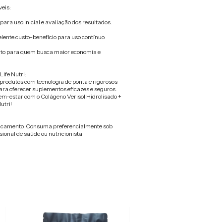
eis:
para uso inicial e avaliação dos resultados.
ente custo-benefício para uso contínuo.
eito para quem busca maior economia e
ife Nutri:
rodutos com tecnologia de ponta e rigorosos
ra oferecer suplementos eficazes e seguros.
em-estar com o Colágeno Verisol Hidrolisado +
utri!
dicamento. Consuma preferencialmente sob
ional de saúde ou nutricionista.