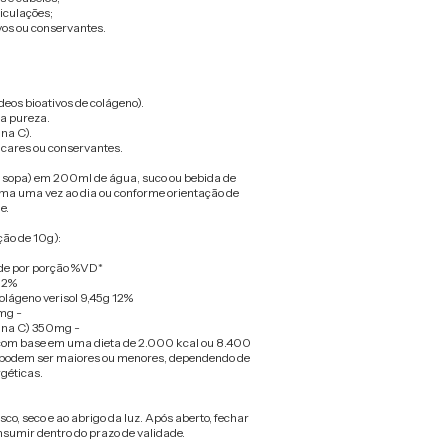
iculações;
vos ou conservantes.
deos bioativos de colágeno).
ta pureza.
na C).
úcares ou conservantes.
e sopa) em 200ml de água, suco ou bebida de
ma uma vez ao dia ou conforme orientação de
e.
ção de 10g):
e por porção %VD*
) 2%
colágeno verisol 9,45g 12%
mg -
ina C) 350mg -
 com base em uma dieta de 2.000 kcal ou 8.400
os podem ser maiores ou menores, dependendo de
géticas.
co, seco e ao abrigo da luz. Após aberto, fechar
umir dentro do prazo de validade.