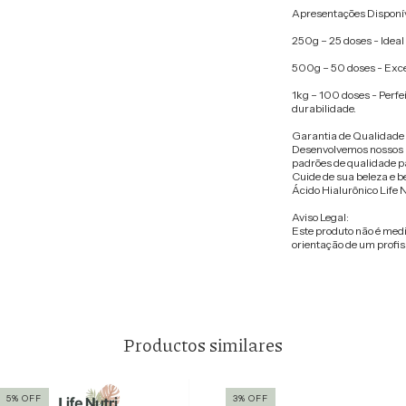
Apresentações Disponív
250g – 25 doses - Ideal 
500g – 50 doses - Excel
1kg – 100 doses - Perf
durabilidade.
Garantia de Qualidade L
Desenvolvemos nossos p
padrões de qualidade pa
Cuide de sua beleza e b
Ácido Hialurônico Life N
Aviso Legal:
Este produto não é me
orientação de um profiss
Productos similares
5
%
OFF
3
%
OFF