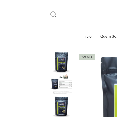
Inicio
Quem So
10
%
OFF