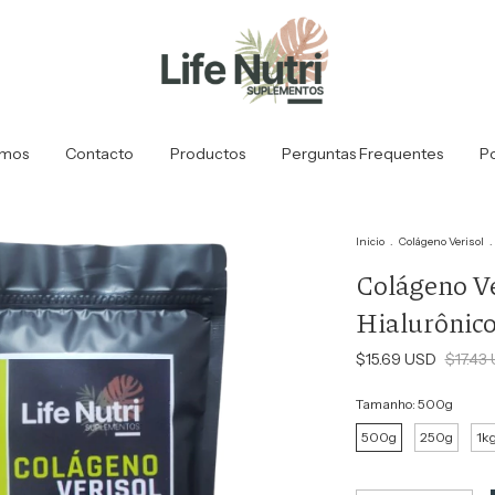
mos
Contacto
Productos
Perguntas Frequentes
Po
Inicio
.
Colágeno Verisol
.
Colágeno Ve
Hialurônico
$15.69 USD
$17.43
Tamanho:
500g
500g
250g
1k