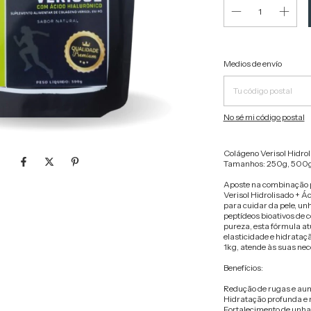
Entregas para el CP:
Medios de envío
No sé mi código postal
Colágeno Verisol Hidroli
Tamanhos: 250g, 500g
Aposte na combinação p
Verisol Hidrolisado + Ác
para cuidar da pele, un
peptídeos bioativos de c
pureza, esta fórmula at
elasticidade e hidrata
1kg, atende às suas ne
Benefícios:
Redução de rugas e aume
Hidratação profunda e 
Fortalecimento de unhas