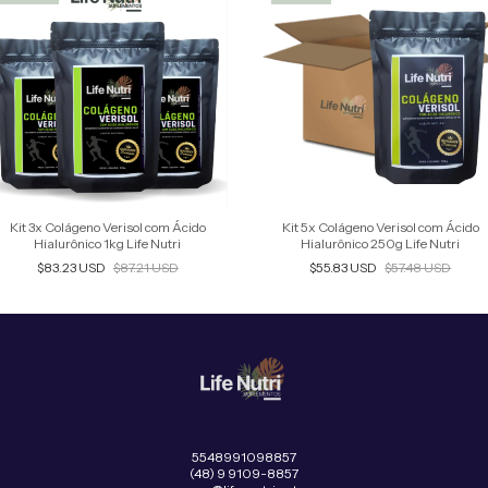
Kit 3x Colágeno Verisol com Ácido
Kit 5x Colágeno Verisol com Ácido
Hialurônico 1kg Life Nutri
Hialurônico 250g Life Nutri
$83.23 USD
$87.21 USD
$55.83 USD
$57.48 USD
5548991098857
(48) 9 9109-8857