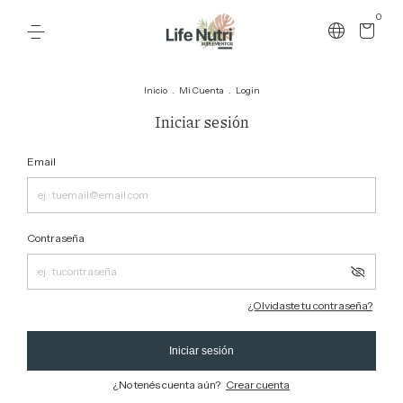
0
Inicio
.
Mi Cuenta
.
Login
Iniciar sesión
Email
Contraseña
¿Olvidaste tu contraseña?
Iniciar sesión
¿No tenés cuenta aún?
Crear cuenta