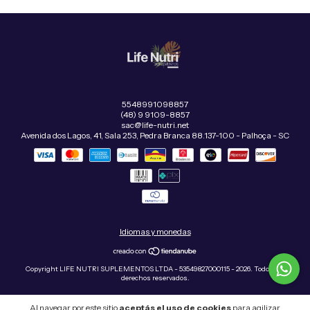
5548991098857
(48) 9 9109-8857
sac@life-nutri.net
Avenida dos Lagos, 41, Sala 253, Pedra Branca 88.137-100 - Palhoça - SC
Idiomas y monedas
Copyright LIFE NUTRI SUPLEMENTOS LTDA - 53549827000115 - 2026. Todos los
derechos reservados.
Al navegar por este sitio
aceptás el uso de cookies
para agilizar