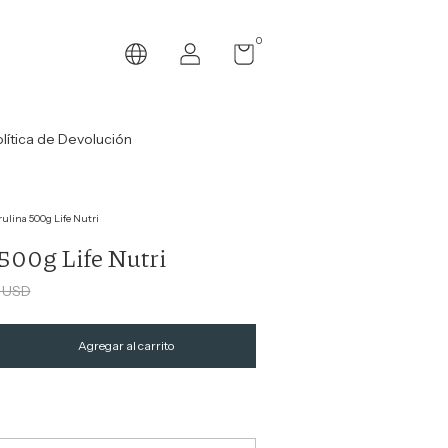
0
lítica de Devolución
rulina 500g Life Nutri
 500g Life Nutri
6 USD
Cambiar CP