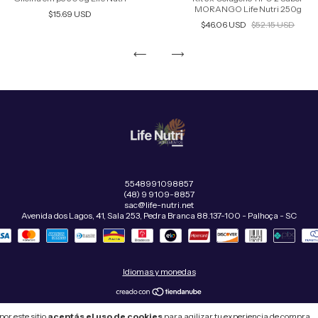
MORANGO Life Nutri 250g
$15.69 USD
$46.06 USD
$52.15 USD
5548991098857
(48) 9 9109-8857
sac@life-nutri.net
Avenida dos Lagos, 41, Sala 253, Pedra Branca 88.137-100 - Palhoça - SC
Idiomas y monedas
yright LIFE NUTRI SUPLEMENTOS LTDA - 53549827000115 - 2026. Todos los derechos reservado
or este sitio
aceptás el uso de cookies
para agilizar tu experiencia de compra.