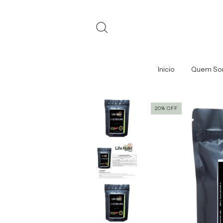
Inicio
Quem So
20
%
OFF