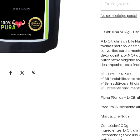
No sé mi código postal
L-Citrulina 500g – Lif
A L-Citrulina da Life N
toxinas metabólicas e n
convertido parcialment
de óxido nítrico (NO), q
nutrientes e oxigênio a
desempenho, resistência
✅ L-Citrulina Pura
✅ Alta solubilidade e a
✅ Sem aditivos artificia
✅ Excelente rendiment
Ficha Técnica – L-Citru
Produto: Suplemento al
Marca: Life Nutri
Conteúdo: 500g
Ingredientes: L-Citruli
Recomendação de uso: 3
nutricionista