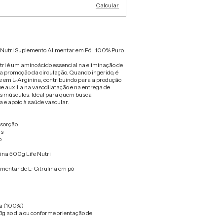
Calcular
e Nutri Suplemento Alimentar em Pó | 100% Puro
utri é um aminoácido essencial na eliminação de
a promoção da circulação. Quando ingerido, é
e em L-Arginina, contribuindo para a produção
ue auxilia na vasodilatação e na entrega de
os músculos. Ideal para quem busca
 e apoio à saúde vascular.
bsorção
is
o
lina 500g Life Nutri
imentar de L-Citrulina em pó
na (100%)
g ao dia ou conforme orientação de