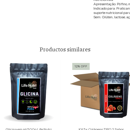
Apresentação: Pó fino, 
Indicado para: Pratican
suporte nutricional par
Sem: Glúten, lactose, a
Productos similares
12
%
OFF
Glicina em pó 500g Life Nutri
Kit 5x Colágeno TIPO 2 Sabor