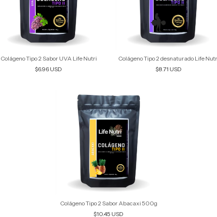
Colágeno Tipo 2 Sabor UVA Life Nutri
Colágeno Tipo 2 desnaturado Life Nutr
$6.96 USD
$8.71 USD
Colágeno Tipo 2 Sabor Abacaxi 500g
$10.45 USD