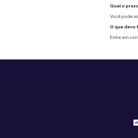
Qual o praz
Você pode sol
O que devo 
Entre em con