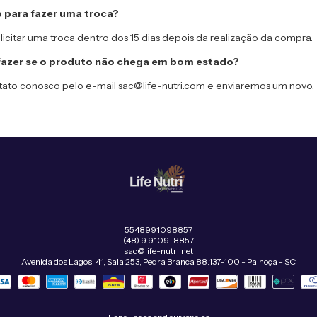
o para fazer uma troca?
icitar uma troca dentro dos 15 dias depois da realização da compra.
fazer se o produto não chega em bom estado?
tato conosco pelo e-mail
sac@life-nutri.com
e enviaremos um novo.
5548991098857
(48) 9 9109-8857
sac@life-nutri.net
Avenida dos Lagos, 41, Sala 253, Pedra Branca 88.137-100 - Palhoça - SC