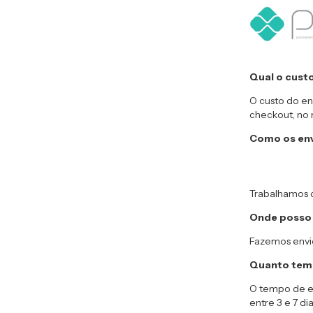
Qual o custo
O custo do en
checkout, no
Como os env
Trabalhamos
Onde posso
Fazemos envio
Quanto temp
O tempo de e
entre 3 e 7 d