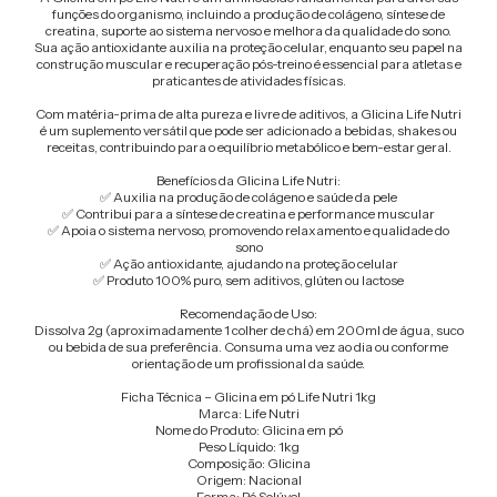
funções do organismo, incluindo a produção de colágeno, síntese de
creatina, suporte ao sistema nervoso e melhora da qualidade do sono.
Sua ação antioxidante auxilia na proteção celular, enquanto seu papel na
construção muscular e recuperação pós-treino é essencial para atletas e
praticantes de atividades físicas.
Com matéria-prima de alta pureza e livre de aditivos, a Glicina Life Nutri
é um suplemento versátil que pode ser adicionado a bebidas, shakes ou
receitas, contribuindo para o equilíbrio metabólico e bem-estar geral.
Benefícios da Glicina Life Nutri:
✅ Auxilia na produção de colágeno e saúde da pele
✅ Contribui para a síntese de creatina e performance muscular
✅ Apoia o sistema nervoso, promovendo relaxamento e qualidade do
sono
✅ Ação antioxidante, ajudando na proteção celular
✅ Produto 100% puro, sem aditivos, glúten ou lactose
Recomendação de Uso:
Dissolva 2g (aproximadamente 1 colher de chá) em 200ml de água, suco
ou bebida de sua preferência. Consuma uma vez ao dia ou conforme
orientação de um profissional da saúde.
Ficha Técnica – Glicina em pó Life Nutri 1kg
Marca: Life Nutri
Nome do Produto: Glicina em pó
Peso Líquido: 1kg
Composição: Glicina
Origem: Nacional
Forma: Pó Solúvel