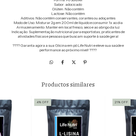
Sabor: adocicado
Glúten: Não contém
Lactose: Não contém
Aditivos: Não contém conservantes, corantes ou adoçantes
Modo de Uso: Misturar 2g em 200ml de líquido e consumir 1x ao dia
Armazenamento: Manter em local fresco, seco e ao abrigo da luz
Indicação: Suplementação nutricional para esportistas, praticantes de
atividades físicas e pessoas que buscam suporte à saúde geral
???? Garanta agora a sua Glicina em pó Life Nutri e eleve sua saúde e
performance ao próximo nível! ????
Productos similares
4
%
OFF
21
%
OFF