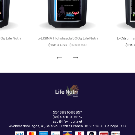
g Life Nutri
L-LISINA Hidrolisada 500g Life Nutri
L-Citrulin
$16.80 USD
$17.43 USD
$21.9
5548991098857
(48) 9 9109-8857
sac@life-nutri.net
Avenida dos Lagos, 41, Sala 253, Pedra Branca 88.137-100 - Palhoça - SC