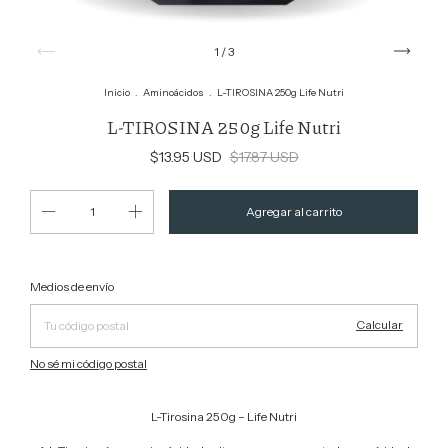
1
/
3
Inicio
.
Aminoácidos
.
L-TIROSINA 250g Life Nutri
L-TIROSINA 250g Life Nutri
$13.95 USD
$17.87 USD
Cambiar CP
Entregas para el CP:
Medios de envío
Calcular
No sé mi código postal
L-Tirosina 250g – Life Nutri