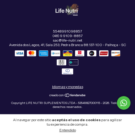
5548991098857
(48) 9 9109-8857
sac@life-nutri.net
Avenida dos Lagos, 41, Sala 253, Pedra Branca 88.137-100 - Palhoça - SC
Idiomas y monedas
Copyright LIFE NUTRI SUPLEMENTOS LTDA - 53549827000115 - 2026. Todos los
derechos reservados.
Al navegar por este sitio
aceptás el uso de cookies
para agilizar
tu experiencia de compra.
Entendido