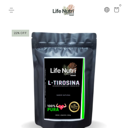
0
22
%
OFF