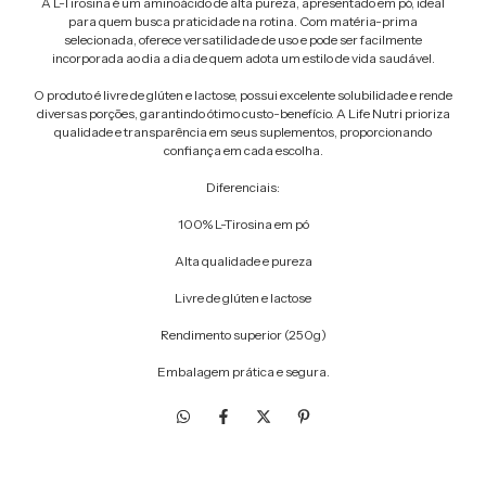
A L-Tirosina é um aminoácido de alta pureza, apresentado em pó, ideal
para quem busca praticidade na rotina. Com matéria-prima
selecionada, oferece versatilidade de uso e pode ser facilmente
incorporada ao dia a dia de quem adota um estilo de vida saudável.
O produto é livre de glúten e lactose, possui excelente solubilidade e rende
diversas porções, garantindo ótimo custo-benefício. A Life Nutri prioriza
qualidade e transparência em seus suplementos, proporcionando
confiança em cada escolha.
Diferenciais:
100% L-Tirosina em pó
Alta qualidade e pureza
Livre de glúten e lactose
Rendimento superior (250g)
Embalagem prática e segura.