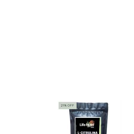
tock
21
%
OFF