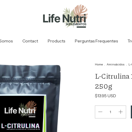
Somos
Contact
Products
Perguntas Frequentes
Tr
Home
.
Aminoácidos
.
L-
L-Citrulina
250g
$13.95 USD