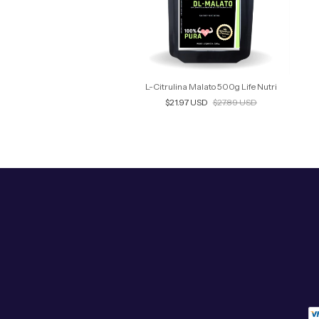
00% PURA 500g Life Nutri
L-Citrulina Malato 500g Life Nutri
$15.71 USD
$21.97 USD
$27.89 USD