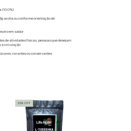
na (100%)
g ao dia ou conforme orientação de
neutro em sabor
tes de atividades físicas, pessoas que desejam
a a circulação
çúcares, corantes ou conservantes
33
%
OFF