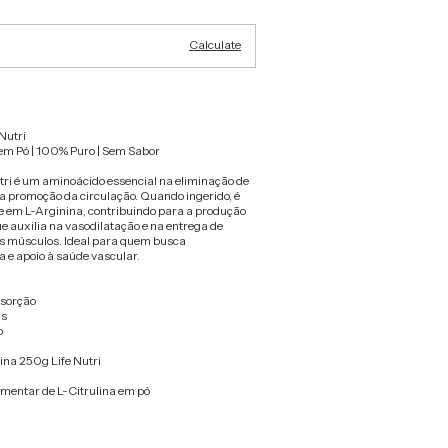
Calculate
Nutri
m Pó | 100% Puro | Sem Sabor
utri é um aminoácido essencial na eliminação de
a promoção da circulação. Quando ingerido, é
e em L-Arginina, contribuindo para a produção
ue auxilia na vasodilatação e na entrega de
os músculos. Ideal para quem busca
 e apoio à saúde vascular.
bsorção
is
o
lina 250g Life Nutri
imentar de L-Citrulina em pó