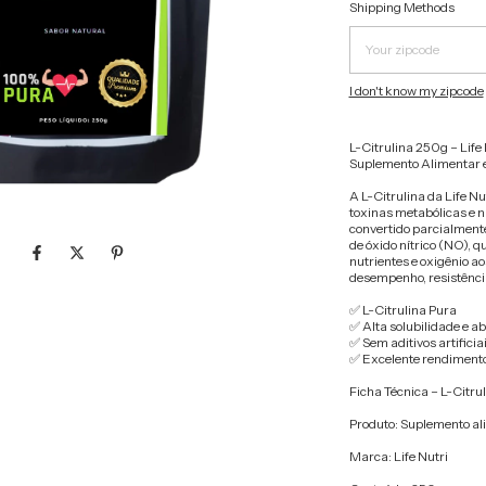
Shipping for zipcode:
Shipping Methods
I don't know my zipcode
L-Citrulina 250g – Life 
Suplemento Alimentar e
A L-Citrulina da Life N
toxinas metabólicas e n
convertido parcialment
de óxido nítrico (NO), q
nutrientes e oxigênio a
desempenho, resistência
✅ L-Citrulina Pura
✅ Alta solubilidade e a
✅ Sem aditivos artificia
✅ Excelente rendiment
Ficha Técnica – L-Citru
Produto: Suplemento al
Marca: Life Nutri