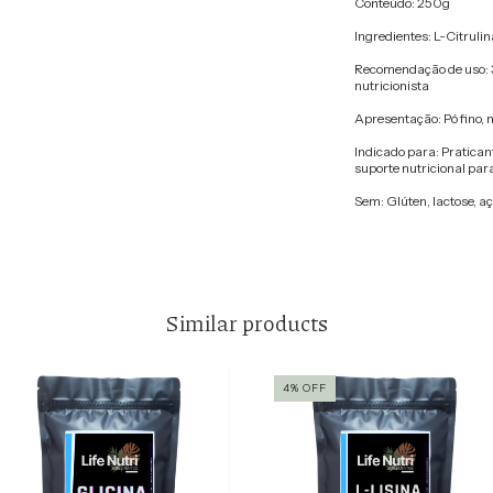
Conteúdo: 250g
Ingredientes: L-Citruli
Recomendação de uso: 3
nutricionista
Apresentação: Pó fino, 
Indicado para: Pratican
suporte nutricional par
Sem: Glúten, lactose, a
Similar products
4
%
OFF