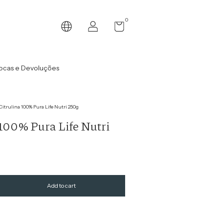
0
ocas e Devoluções
Citrulina 100% Pura Life Nutri 250g
 100% Pura Life Nutri
Change zipcode