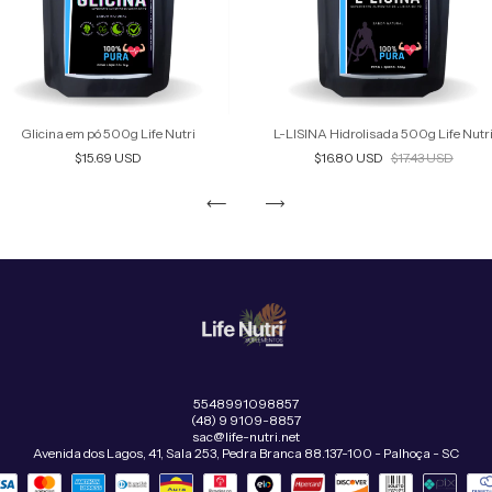
Glicina em pó 500g Life Nutri
L-LISINA Hidrolisada 500g Life Nutr
$15.69 USD
$16.80 USD
$17.43 USD
5548991098857
(48) 9 9109-8857
sac@life-nutri.net
Avenida dos Lagos, 41, Sala 253, Pedra Branca 88.137-100 - Palhoça - SC