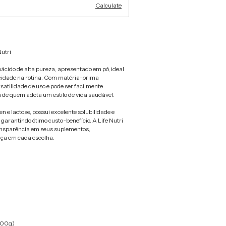
Calculate
Nutri
ácido de alta pureza, apresentado em pó, ideal
idade na rotina. Com matéria-prima
satilidade de uso e pode ser facilmente
a de quem adota um estilo de vida saudável.
en e lactose, possui excelente solubilidade e
 garantindo ótimo custo-benefício. A Life Nutri
ransparência em seus suplementos,
ça em cada escolha.
a
500g)