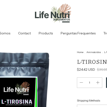
Somos
Contact
Products
Perguntas Frequentes
Tr
Home
.
Aminoácidos
.
L-
L-TIROSINA 
$24.42 USD
$36.6
Shipping for zipcode:
Shipping Methods