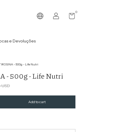
0
ocas e Devoluções
TIROSINA - 500g - Life Nutri
- 500g - Life Nutri
5 USD
Change zipcode