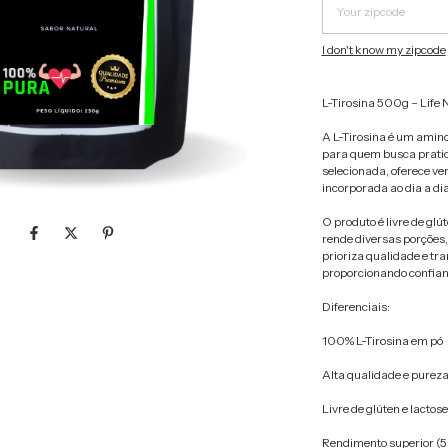
I don't know my zipcode
L-Tirosina 500g – Life 
A L-Tirosina é um amino
para quem busca pratic
selecionada, oferece ver
incorporada ao dia a di
O produto é livre de glút
rende diversas porções,
prioriza qualidade e t
proporcionando confian
Diferenciais:
100% L-Tirosina em pó
Alta qualidade e purez
Livre de glúten e lactose
Rendimento superior (