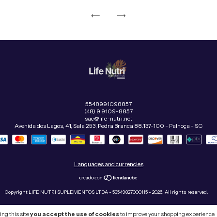
5548991098857
(48) 9 9109-8857
sac@life-nutri.net
Avenida dos Lagos, 41, Sala 253, Pedra Branca 88.137-100 - Palhoça - SC
Languages and currencies
Copyright LIFE NUTRI SUPLEMENTOS LTDA - 53549827000115 - 2026. All rights reserved.
ng this site
you accept the use of cookies
to improve your shopping experience.