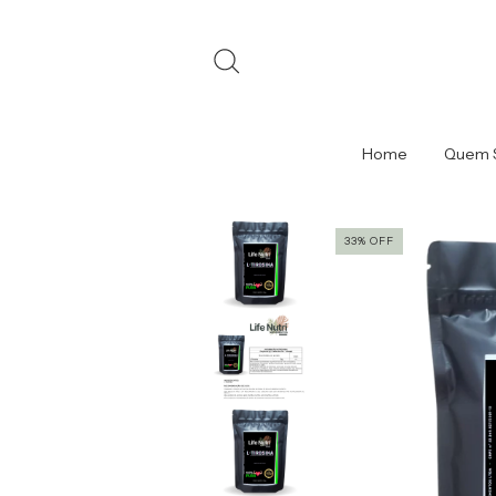
Home
Quem 
33
%
OFF