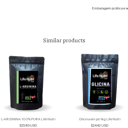
Embalagem prática e s
Similar products
L-ARGININA 100% PURA Life Nutri
Glicina em pó 1kg Life Nutri
$25.83 USD
$24.42 USD