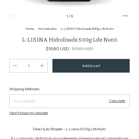
1
/
6
Home
.
Aminoácidos
.
L-LISINA Hidrolisada 500g Life Nutri
L-LISINA Hidrolisada 500g Life Nutri
$16.80 USD
$17.43 USD
Change zipcode
Shipping for zipcode:
Shipping Methods
Calculate
I don't know my zipcode
Descrição Shopee – L-Lisina 500g Life Nutri
A L-Lisina da Life Nutri é um suplemento alimentar em pó, composto por