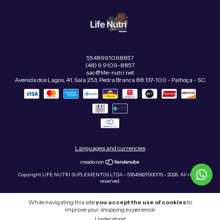
5548991098857
(48) 9 9109-8857
sac@life-nutri.net
Avenida dos Lagos, 41, Sala 253, Pedra Branca 88.137-100 - Palhoça - SC
Languages and currencies
Copyright LIFE NUTRI SUPLEMENTOS LTDA - 53549827000115 - 2026. All rights
reserved.
While navigating this site
you accept the use of cookies
to
improve your shopping experience.
Understood