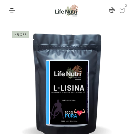
0
4
%
OFF