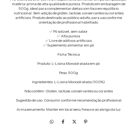
matéria-prima de alta qualidade e pureza. Produto em embalagem de
500g, ideal para complementar dietas com foco em equilíbrio
nutricional. Sem adição de glúten, lactose, conservantes ou corantes
artificiais. Produto destinado ao público adulto, para uso conforme
orientação de profissional habilitado.
✅ Pó solúvel, sem sabor
✅ Alta pureza
✅ Livre de aditivos artificiais
✅ Suplemento alimentar em pó
Ficha Técnica
Produto: L-Lisina Monoidratada em pó
Peso: 500g
Ingredientes: L-Lisina Monoidratada (100%)
Não contém: Glúten, lactose, conservantes ou corantes
Sugestão de uso: Consumir conforme recomendação profissional
Armazenamento: Manter em local seco, fresco e ao abrigo da luz